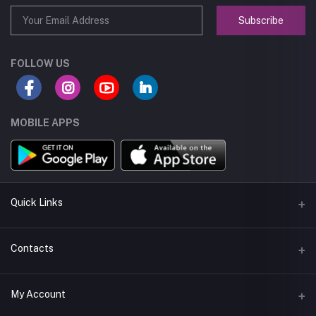
Subscribe
FOLLOW US
MOBILE APPS
Quick Links
About us
Contacts
Seller Policy
Address
My Account
Terms and Condetions
Muscat - Oman