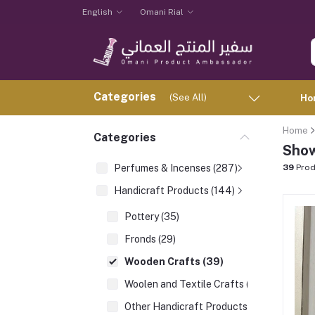
English
Omani Rial
Categories
(See All)
Ho
Home
Categories
Show
Perfumes & Incenses (287)
39
Prod
Handicraft Products (144)
Pottery (35)
Fronds (29)
Wooden Crafts (39)
Woolen and Textile Crafts (20)
Other Handicraft Products (75)