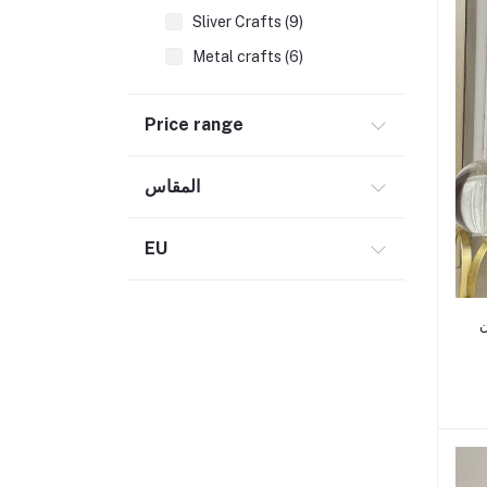
Sliver Crafts (9)
Metal crafts (6)
Ornaments and Jewelry (104)
Price range
Health & Beauty (127)
Food (114)
المقاس
For Men (15)
For Women (117)
EU
For Kids (6)
Luxuries (8)
ن
Wholesale (2)
Books
Electronics (2)
Home & Garden (10)
Teaching Aids (1)