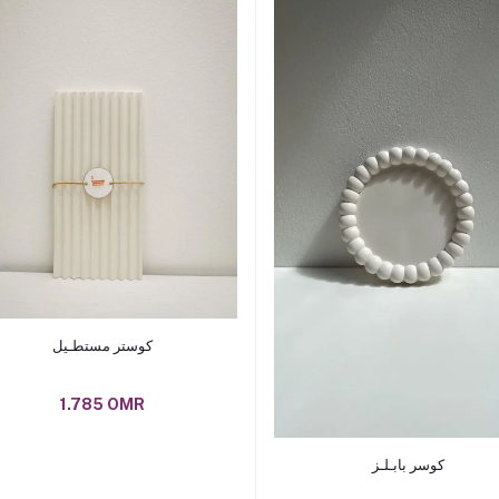
Add to cart
كوستر مستطـيل
1.785 OMR
Add to cart
كوسر بابـلـز