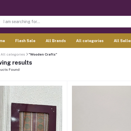
me
Flash Sale
All Brands
All categories
All Selle
All categories
"Wooden Crafts"
ing results
ucts Found