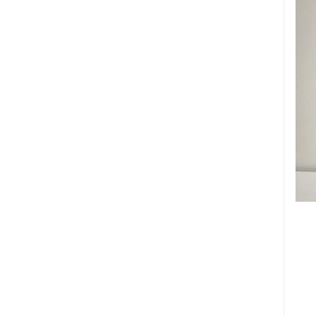
Fashion (19)
Beauty (10)
Herbs & oils (6)