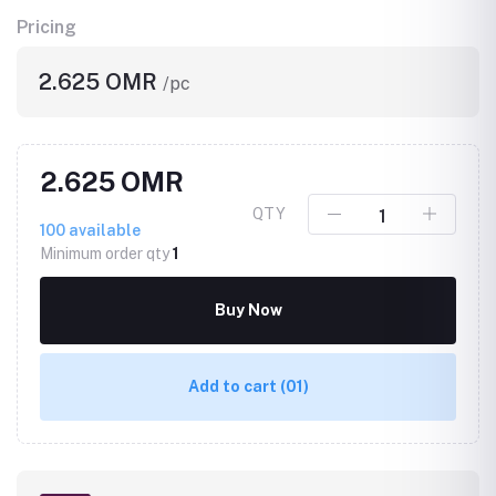
Pricing
2.625 OMR
/pc
2.625 OMR
QTY
100
available
Minimum order qty
1
Buy Now
Add to cart
(01)