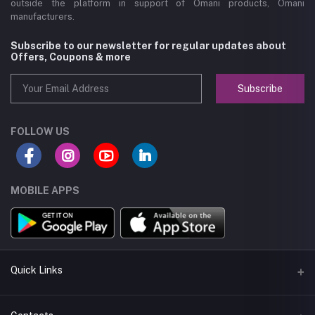
outside the platform in support of Omani products, Omani
manufacturers.
Subscribe to our newsletter for regular updates about
Offers, Coupons & more
Subscribe
FOLLOW US
MOBILE APPS
Quick Links
About us