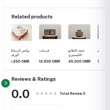
Related products
 للحلي
صينيه للتقديم
تحفة بالطابع
فريمات
بو
العمانية
الكشميري
R
12.600 OMR
45.000 OMR
5.250 OMR
5.25
Reviews & Ratings
0.0
Total Review
0