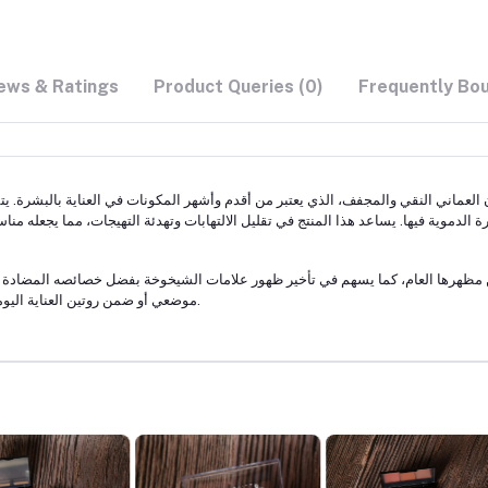
ews & Ratings
Product Queries (0)
Frequently Bo
العماني النقي والمجفف، الذي يعتبر من أقدم وأشهر المكونات في العناية بالبشرة. يتم
رة الدموية فيها. يساعد هذا المنتج في تقليل الالتهابات وتهدئة التهيجات، مما يجعله
 مظهرها العام، كما يسهم في تأخير ظهور علامات الشيخوخة بفضل خصائصه المضادة لل
موضعي أو ضمن روتين العناية اليومية للحصول على بشرة ناعمة، مشرقة، وخالية من العيوب.