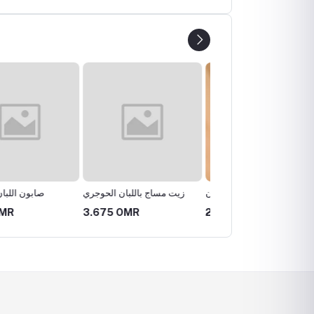
ماء اللبان
تونر الورد واللبان
زيت مساج باللبان 
 OMR
2.940 OMR
2.730 OMR