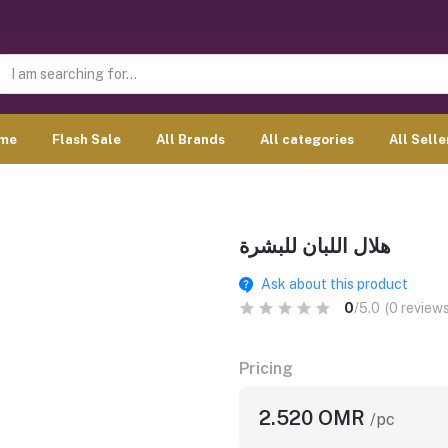
me
Flash Sale
All Brands
All categories
All Selle
هلال اللبان للبشرة
Ask about this product
0
/5.0
(0 reviews
Pricing
2.520 OMR
/pc