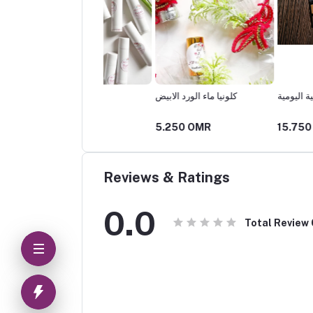
العيون الطبيعية اليومية
كلونيا ماء الورد الابيض
احم
700 OMR
5.250 OMR
15.750 OMR
Reviews & Ratings
0.0
Total Review