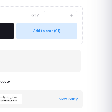
QTY
Add to cart
(01)
roducte
View Policy