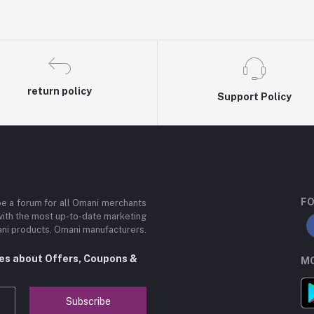
return policy
Support Policy
FO
be a forum for all Omani merchants
with the most up-to-date marketing
mani products, Omani manufacturers.
tes about Offers, Coupons &
MO
Subscribe