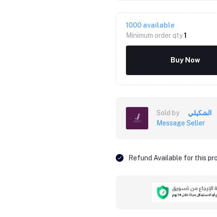
1000
available
Minimum order qty
1
Buy Now
الشكيلي
Sold by
Message Seller
Refund Available for this p